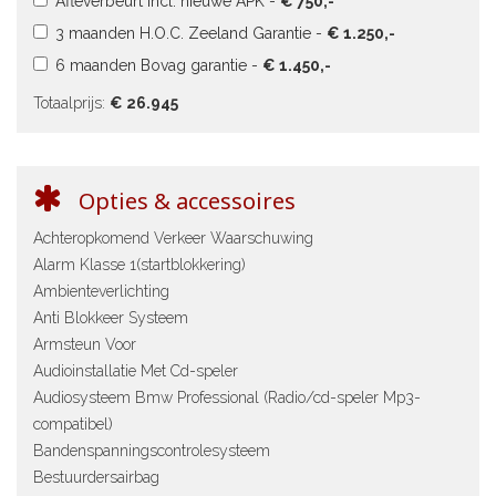
Afleverbeurt incl. nieuwe APK -
€ 750,-
3 maanden H.O.C. Zeeland Garantie -
€ 1.250,-
6 maanden Bovag garantie -
€ 1.450,-
Totaalprijs:
€ 26.945
Opties & accessoires
Achteropkomend Verkeer Waarschuwing
Alarm Klasse 1(startblokkering)
Ambienteverlichting
Anti Blokkeer Systeem
Armsteun Voor
Audioinstallatie Met Cd-speler
Audiosysteem Bmw Professional (Radio/cd-speler Mp3-
compatibel)
Bandenspanningscontrolesysteem
Bestuurdersairbag