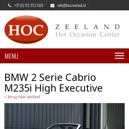
+31 (0) 113 253 569
info@hoczeeland.nl
MENU
Toggle
naviga
BMW 2 Serie Cabrio
M235i High Executive
« terug naar aanbod