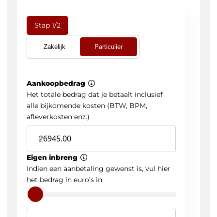
Lederen Bekleding
Lichtmetalen Velgen
Lichtmetalen Velgen Multi-spaaks 18"
M Aerodynamica
Mistlampen Voor
Multifunctie Voor Stuur
Multimedia-voorbereiding
Navigatiesysteem Full Map + Hard Disk
Niet-rokerspakket
Parkeersensor Achter
Passagiersairbag
Regensensor
Ruitensproeiers/wisserbladen Verwarmbaar
Sport-chassis (M-technic)
Sportpakket M / M-technic
Sportstoelen
Sportstoelen Voor
Sportstuur
Spraakbediening