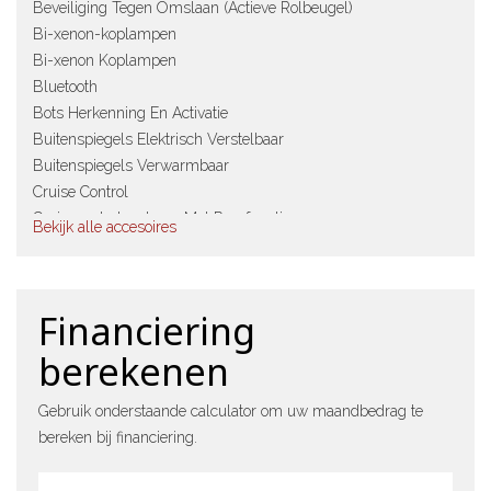
Beveiliging Tegen Omslaan (Actieve Rolbeugel)
Bi-xenon-koplampen
Bi-xenon Koplampen
Bluetooth
Bots Herkenning En Activatie
Buitenspiegels Elektrisch Verstelbaar
Buitenspiegels Verwarmbaar
Cruise Control
Cruisecontrolsysteem Met Remfunctie
Bekijk alle accesoires
Dimlichten Automatisch
Dynamische Stabilisatie-controle (Dsc)
Dynamische Tractions Control (Dtc)
Financiering
Electronic Climate Control
Elektrische Ramen Voor En Achter
berekenen
Elektronisch Stabiliteits Programma
Handsfree-installatie Bluetooth Met Usb-audio-interface
Gebruik onderstaande calculator om uw maandbedrag te
Instaplijsten Met Inlegger In Aluminium
bereken bij financiering.
Koplampreiniging
Led Dagrijverlichting